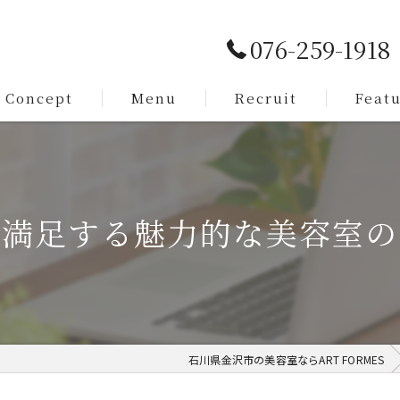
076-259-1918
Concept
Menu
Recruit
Feat
Service
カット
Staff
メンズ
も満足する魅力的な美容室の
脱毛
まつ毛
求人
石川県金沢市の美容室ならART FORMES