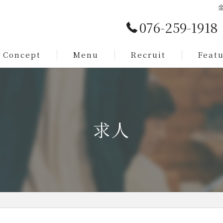
076-259-1918
Concept
Menu
Recruit
Feat
Service
カット
Staff
メンズ
求人
脱毛
まつ毛
求人