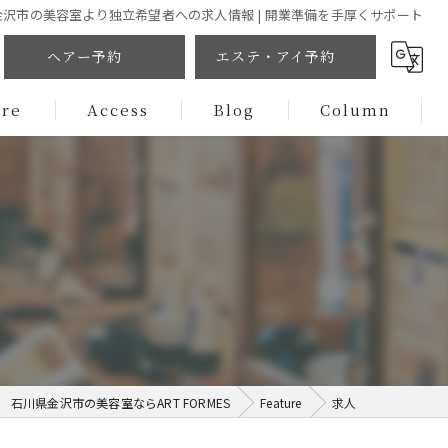
金沢市の美容室より独立希望者への求人情報 | 開業準備を手厚くサポート
ヘアー予約
エステ・アイ予約
ure
Access
Blog
Column
石川県金沢市の美容室ならART FORMES
Feature
求人