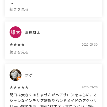
小顔矯正をしてもらってから会社や友達などにも痩
せた？や顔小さくなった？とかなり声をかけられる
ようになりました。
それがかなりの快感になり今でも通い続けていま
夏岸雄太
す。小顔矯正をやってもらっている間は痛いです
が、徐々に痛みにも慣れてくるので通っていてすご
2020-05-30
くいいと感じています。
また、脱毛もしているのですが、担当の店員さんも
かなり話しやすいため通うのが楽しみで仕方ないで
す。
ポゲ
(Translated by Google)
2020-03-29
Thank you very much for the other day! I go to
間口は大きくありませんがヘアサロンをはじめ、オ
ARTCHERIMO on the second floor!
シャレなインテリア雑貨やハンドメイドのアクセサ
リー小物の販売、2階にはエステサロンという複合
Have you lost weight to your colleagues and