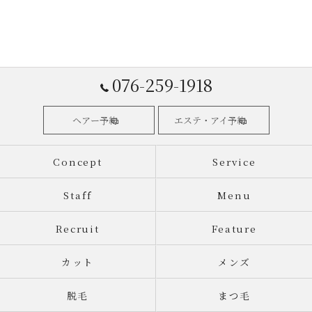
hair, but this is my third time coming here because
they cut it to a length and volume that is easy to
style not only on the day of the cut, but also the
day after.
It's also nice that they offer soft drinks after the
076-259-1918
cut.
I can also take care of men's haircuts, so my family
and I take care of them.
ヘアー予約
エステ・アイ予約
Concept
Service
Staff
Menu
Recruit
Feature
カット
メンズ
脱毛
まつ毛