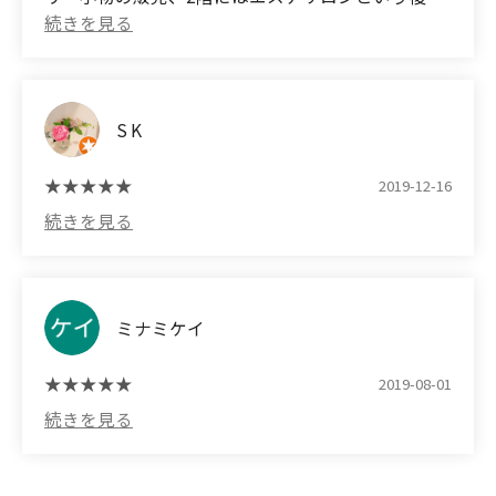
で楽しめる奥行あるお店です。
friends since you had your face corrected? Has
your face gotten smaller? I've started to get a lot
子供たちのヘアカットで訪れました。くせ毛が強い
of people talking to me.
のですが、切ったその日だけでなくその後日もスタ
イリングしやすい長さやボリュームを考えてカット
S K
It made me feel so good that I continue to go there
してくれるのでこれで3度目の来訪です。
even now. It hurts while I'm having my face
カット後はソフトドリンクのサービスがあるのも良
corrected, but I gradually get used to the pain, so I
2019-12-16
いですね。
feel great about going to the clinic.
メンズのカットも任せられるので家族でお世話にな
ってます。
I also get my hair removed, and the staff in charge
are very easy to talk to, so I can't help but look
(Translated by Google)
forward to going there.
ミナミケイ
Although the frontage is not large, it is a deep
store that can be enjoyed as a hair salon, sales of
2019-08-01
fashionable interior goods and handmade
accessories, and a beauty salon on the second floor.
I visited for my children's haircuts. I have very curly