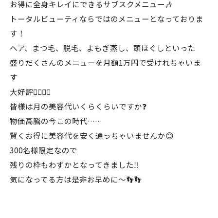
⁡お得に全身キレイにできるサブスクメニュー🎶⁡
⁡トータルビューティならではのメニューとなっておりま
す！⁡
⁡ヘア、まつ毛、脱毛、よもぎ蒸し、頭ほぐしといった⁡
⁡盛りだくさんのメニューを月額1万円で受けれちゃいま
す
大好評❤️‍🔥‪‪❤️‍🔥⁡
皆様は月の美容代いくらくらいですか❓⁡
⁡物価高騰の今この時代……⁡
賢くお得に美容代を安く通っちゃいませんか😊⁡
⁡300名様限定なので⁡
⁡残りの枠もわずかとなってきました‼️⁡⁡
⁡気になってる方は是非お早めに〜👣👣⁡