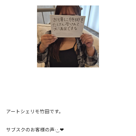
⁡⁡アートシェリモ竹田です。⁡
⁡サブスクのお客様の声‪·͜· ❤︎‬⁡⁡⁡⁡