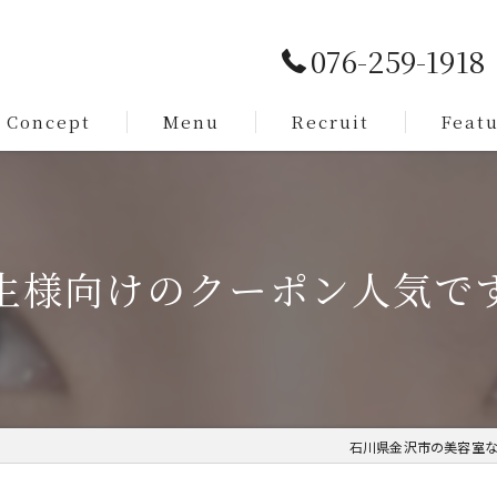
076-259-1918
Concept
Menu
Recruit
Feat
Service
カット
Staff
メンズ
生様向けのクーポン人気です
脱毛
まつ毛
求人
石川県金沢市の美容室ならA