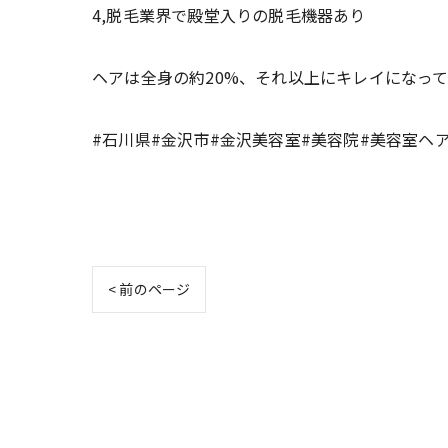
4,脱毛業界で殿堂入りの脱毛機器あり
ヘアは全身の約20%、それ以上にキレイになっ
#石川県#金沢市#金沢美容室#美容院#美容室ヘ
< 前のページ