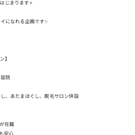
じまります⭐️
レイになれる企画です✨
ン】
美容院
蒸し、あたまほぐし、脱毛サロン併設
師が在籍
も安心