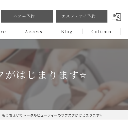
ヘアー予約
エステ・アイ予約
ure
Access
Blog
Column
がはじまります⭐️
もうちょいでトータルビューティーのサブスクがはじまります⭐️