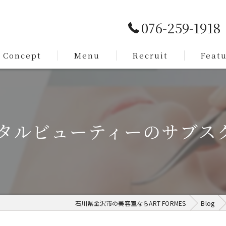
076-259-1918
Concept
Menu
Recruit
Feat
Service
カット
Staff
メンズ
タルビューティーのサブスク
脱毛
まつ毛
求人
石川県金沢市の美容室ならART FORMES
Blog