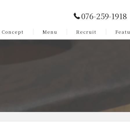
076-259-1918
Concept
Menu
Recruit
Feat
Service
カット
Staff
メンズ
⁡
脱毛
まつ毛
求人