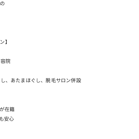
の
ン】
美容院
蒸し、あたまほぐし、脱毛サロン併設
師が在籍
も安心