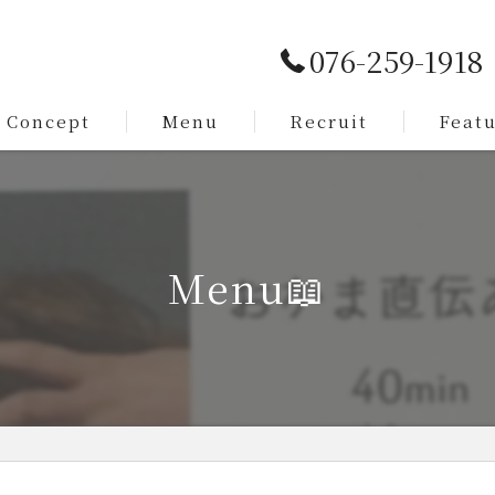
076-259-1918
Concept
Menu
Recruit
Feat
Service
カット
Staff
メンズ
Menu📖
脱毛
まつ毛
求人