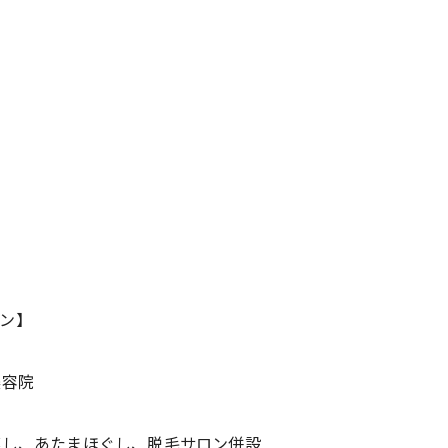
ン】
美容院
蒸し、あたまほぐし、脱毛サロン併設