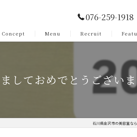
076-259-1918
Concept
Menu
Recruit
Feat
Service
カット
Staff
メンズ
ましておめでとうございま
脱毛
まつ毛
求人
石川県金沢市の美容室ならAR