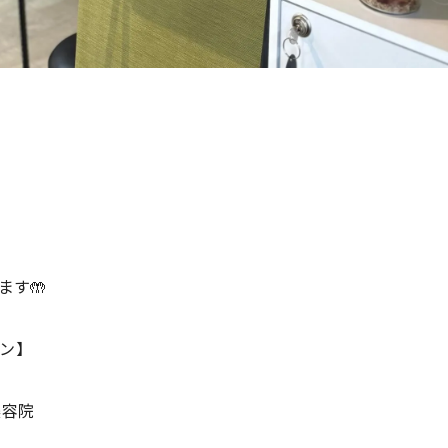
ます🤲
ン】
美容院