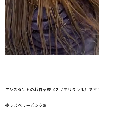
アシスタントの杉森蘭琉《スギモリランル》です！
🍓ラズベリーピンク🎀