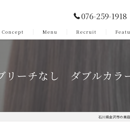
076-259-1918
Concept
Menu
Recruit
Feat
Service
カット
Staff
メンズ
ブリーチなし ダブルカラ
脱毛
まつ毛
求人
石川県金沢市の美容室