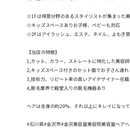
☆1Fは得意分野のあるスタイリストが集まった
☆キッズスペースありお子様、ベビーも対応
☆2Fはアイラッシュ、エステ、ネイル、よもぎ
【当店の特徴】
1,カット、カラー、ストレートに特化した美容
2,キッズスペース付きのセット面でお子さん連れ
3,技術力、リピート率の高いアイデザイナー在籍
4,脱毛業界で殿堂入りの脱毛機器あり
ヘアは全身の約20%、それ以上にキレイになっ
#石川県#金沢市#金沢美容室美容院美容室ヘア