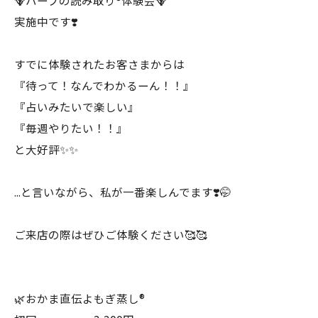
🪻ハーブの読み取り®︎体験会🪻
実施中です❣️
すでに体験されたお客さまからは
『待って！なんでわかるーん！！』
『占いみたいで楽しい』
『毎週やりたい！！』
と大好評✨✨
...と言いながら、私が一番楽しんでます❣️🤭
ご来店の際はぜひご体験ください🥰🥰
🌿おかま直伝よもぎ蒸し®︎