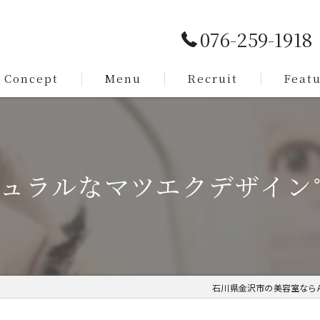
076-259-1918
Concept
Menu
Recruit
Feat
Service
カット
Staff
メンズ
ュラルなマツエクデザイン˚
脱毛
まつ毛
求人
石川県金沢市の美容室ならART