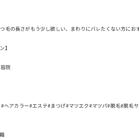
つ毛の長さがもう少し欲しい、まわりにバレたくない方におす
ン】
美容院
ト#ヘアカラー#エステ#まつげ#マツエク#マツパ#脱毛#脱毛
籍