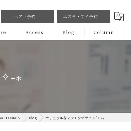
ヘアー予約
エステ・アイ予約
ure
Access
Blog
Column
✧₊⁎
 FORMES
Blog
ナチュラルなマツエクデザイン˚✧₊⁎