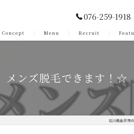
076-259-1918
Concept
Menu
Recruit
Feat
Service
カット
Staff
メンズ
メンズ脱毛できます！☆
脱毛
まつ毛
求人
石川県金沢市の美