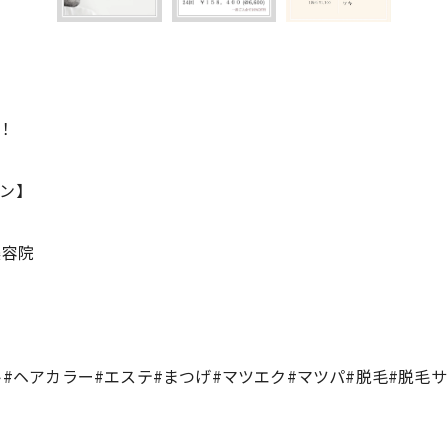
！
ン】
美容院
ト#ヘアカラー#エステ#まつげ#マツエク#マツパ#脱毛#脱毛