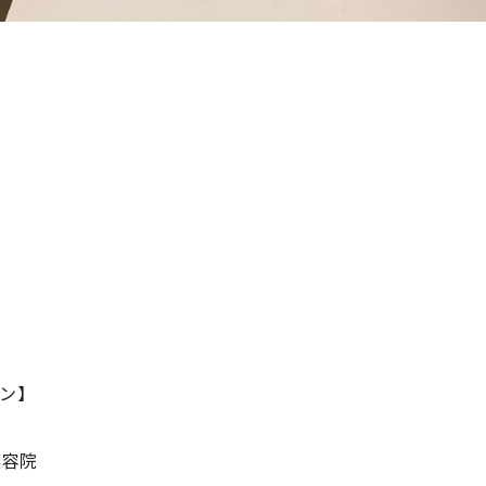
ン】
美容院