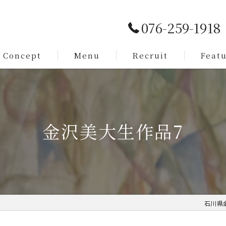
076-259-1918
Concept
Menu
Recruit
Feat
Service
カット
Staff
メンズ
金沢美大生作品7
脱毛
まつ毛
求人
石川県金