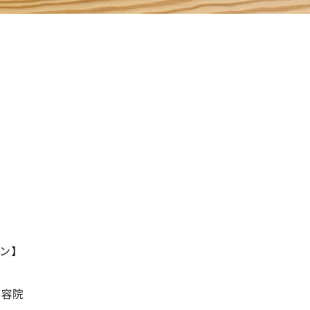
ン】
美容院