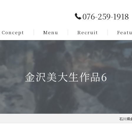
076-259-1918
Concept
Menu
Recruit
Feat
Service
カット
Staff
メンズ
金沢美大生作品6
脱毛
まつ毛
求人
石川県金